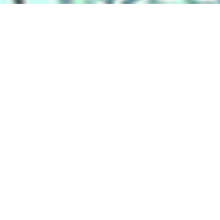
Liens
Accueil
Partenaires
Contact
Extranet
DS Connectic
Catégories
ADDICTOLOGIE
ADMINISTRATION / MAIRIE
AGRICULTURE
AIDE / SERVICE à la PERSONNE
AMBULANCES
ANESTHÉSIE / RÉANIMATION
ARCHITECTE / DESSINATEUR
ARTISANAT / ART
ASSAINISSEMENT