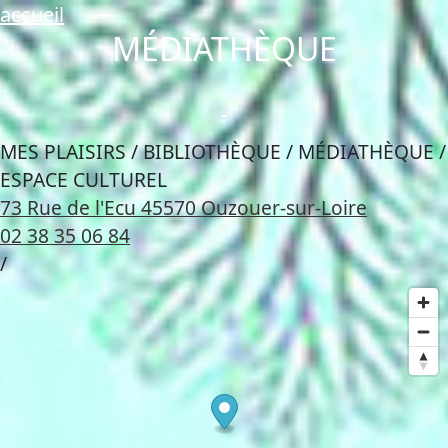
accueil
MÉDIATHÈQUE
MES PLAISIRS / BIBLIOTHÈQUE / MÉDIATHÈQUE /
ESPACE CULTUREL
73 Rue de l'Ecu 45570 Ouzouer-sur-Loire
02 38 35 06 84
/