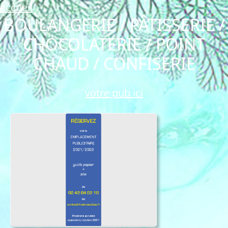
accueil
BOULANGERIE / PÂTISSERIE /
CHOCOLATERIE / POINT
CHAUD / CONFISERIE
votre pub ici