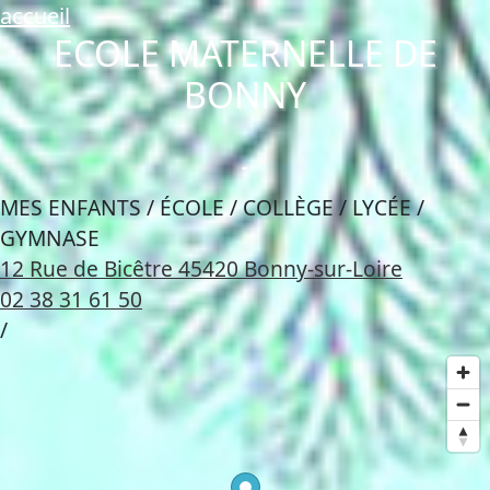
accueil
ECOLE MATERNELLE DE
BONNY
MES ENFANTS / ÉCOLE / COLLÈGE / LYCÉE /
GYMNASE
12 Rue de Bicêtre 45420 Bonny-sur-Loire
02 38 31 61 50
/