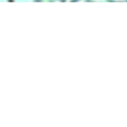
Liens
Accueil
Partenaires
Contact
Extranet
DS Connectic
Catégories
ADDICTOLOGIE
ADMINISTRATION / MAIRIE
AGRICULTURE
AIDE / SERVICE à la PERSONNE
AMBULANCES
ANESTHÉSIE / RÉANIMATION
ARCHITECTE / DESSINATEUR
ARTISANAT / ART
ASSAINISSEMENT