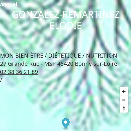
accueil
GONZALEZ-REMARTINEZ
ELODIE
MON BIEN-ÊTRE / DIÉTÉTIQUE / NUTRITION
27 Grande Rue - MSP 45420 Bonny-sur-Loire
02 38 36 21 89
/