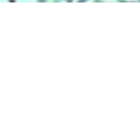
Liens
Accueil
Partenaires
Contact
Extranet
DS Connectic
Catégories
ADDICTOLOGIE
ADMINISTRATION / MAIRIE
AGRICULTURE
AIDE / SERVICE à la PERSONNE
AMBULANCES
ANESTHÉSIE / RÉANIMATION
ARCHITECTE / DESSINATEUR
ARTISANAT / ART
ASSAINISSEMENT