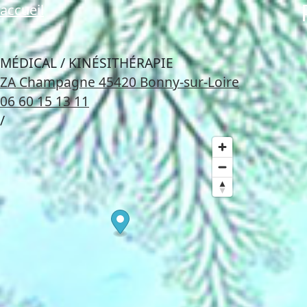
accueil
MÉDICAL / KINÉSITHÉRAPIE
ZA Champagne 45420 Bonny-sur-Loire
06 60 15 13 11
/