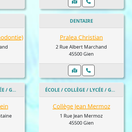
DENTAIRE
hodontie)
Pralea Christian
hand
2 Rue Albert Marchand
45500 Gien
ÉCOLE / COLLÈGE / LYCÉE / GYMNASE
ÉCOLE / COLLÈGE / LYCÉE / GYMNASE
tein
Collège Jean Mermoz
taine
1 Rue Jean Mermoz
45500 Gien