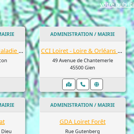
votre pub ici
MAIRIE
ADMINISTRATION / MAIRIE
Caisse d'Assurance Maladie du Loiret
CCI Loiret - Loire & Orléans Eco
con
49 Avenue de Chantemerle
45500 Gien
MAIRIE
ADMINISTRATION / MAIRIE
at
GDA Loiret Forêt
l Dieu
Rue Gutenberg