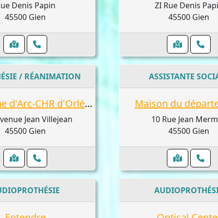
ue Denis Papin
ZI Rue Denis Pap
45500 Gien
45500 Gien
ÉSIE / RÉANIMATION
ASSISTANTE SOCI
Site Jeanne d'Arc-CHR d'Orléans : Mfam Willy-Serge, Olinga Ouna Alain-Didier, T
Maison du départ
venue Jean Villejean
10 Rue Jean Mer
45500 Gien
45500 Gien
UDIOPROTHÉSIE
AUDIOPROTHÉS
Entendre
Optical Cente