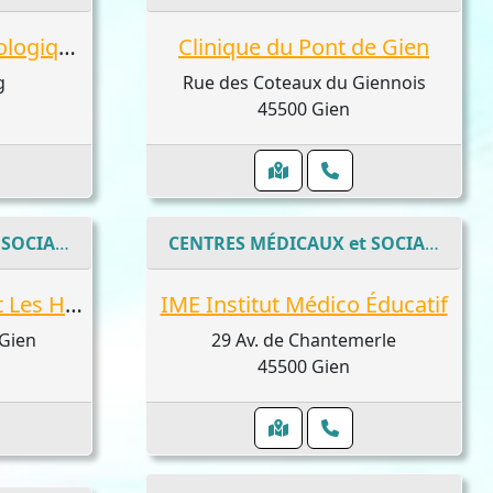
Centre Médico Psychologique Pédagogique
Clinique du Pont de Gien
g
Rue des Coteaux du Giennois
45500 Gien
CENTRES MÉDICAUX et SOCIAUX
CENTRES MÉDICAUX et SOCIAUX
Foyer d'Hébergement Les Hauts de Gien
IME Institut Médico Éducatif
 Gien
29 Av. de Chantemerle
45500 Gien