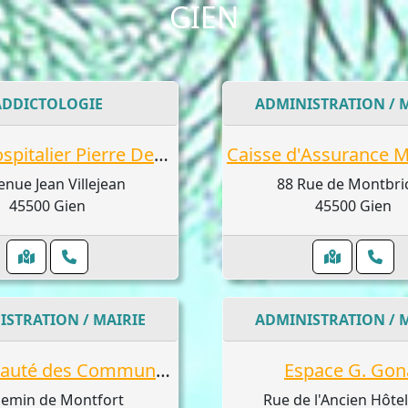
GIEN
ADDICTOLOGIE
ADMINISTRATION / 
Centre hospitalier Pierre Dezarnaulds
enue Jean Villejean
88 Rue de Montbri
45500 Gien
45500 Gien
ISTRATION / MAIRIE
ADMINISTRATION / 
Communauté des Communes Giennoises
Espace G. Gon
hemin de Montfort
Rue de l'Ancien Hôte