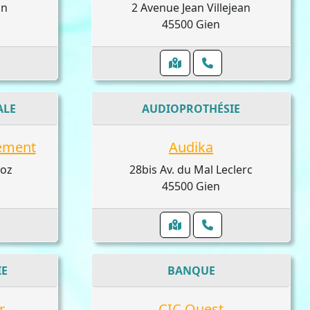
in
2 Avenue Jean Villejean
45500 Gien
ALE
AUDIOPROTHÉSIE
ement
Audika
moz
28bis Av. du Mal Leclerc
45500 Gien
IE
BANQUE
r
CIC Ouest