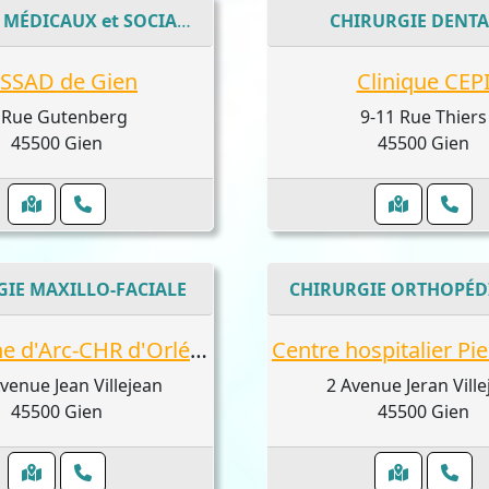
CENTRES MÉDICAUX et SOCIAUX
CHIRURGIE DENTA
SSAD de Gien
Clinique CEP
 Rue Gutenberg
9-11 Rue Thiers
45500 Gien
45500 Gien
IE MAXILLO-FACIALE
Site Jeanne d'Arc-CHR d'Orléans : Aouina Ghada, Eyraud Quentin
venue Jean Villejean
2 Avenue Jeran Ville
45500 Gien
45500 Gien