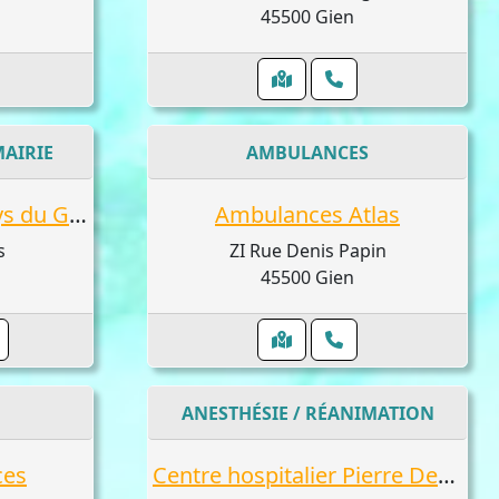
45500 Gien
MAIRIE
AMBULANCES
Syndicat Mixte du Pays du Giennois
Ambulances Atlas
s
ZI Rue Denis Papin
45500 Gien
ANESTHÉSIE / RÉANIMATION
es
Centre hospitalier Pierre Dezarnaulds