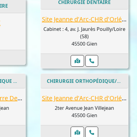
CHIRURGIE DENTAIRE
IRE
Site Jeanne d'Arc-CHR d'Orléans : Geneste Eric
I
Cabinet : 4, av. J. Jaurès Pouilly/Loire
(58)
45500 Gien
CHIRURGIE ORTHOPÉDIQUE PÉDIATRIQUE
CHIRURGIE ORTHOPÉDIQUE/TRAUMATOLOGIE
Centre hospitalier Pierre Dezarnaulds
Site Jeanne d'Arc-CHR d'Orléans : Ben Maatoug Aymen, Garaud Marwan, Gargouri Mah
jean
2ter Avenue Jean Villejean
45500 Gien