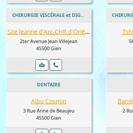
CHIRURGIE VISCÉRALE et DIGESTIVE
Site Jeanne d'Arc-CHR d'Orléans : Dussart David, Pucci Marco, St Marc Olivier, T
Tsh
2ter Avenue Jean Villejean
5
45500 Gien
DENTAIRE
Albu Cosmin
Barré
3 Rue Anne de Beaujeu
2 Ru
45500 Gien