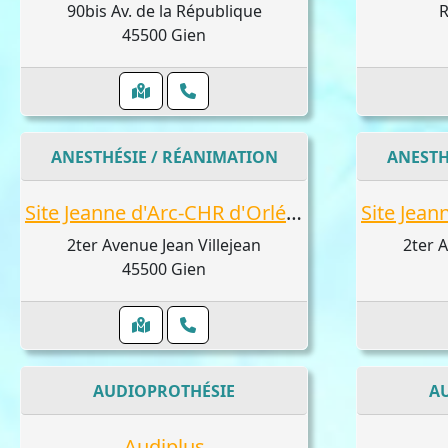
90bis Av. de la République
R
45500 Gien
ANESTHÉSIE / RÉANIMATION
ANESTH
Site Jeanne d'Arc-CHR d'Orléans : Asaad Georgeos, Mokielle Jean-Michel, Montalvo
2ter Avenue Jean Villejean
2ter A
45500 Gien
AUDIOPROTHÉSIE
A
Audiplus