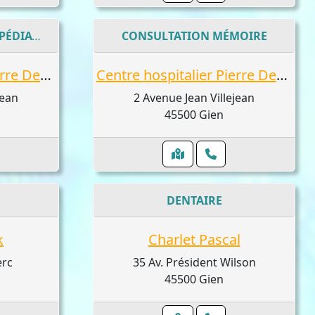
CHIRURGIE VISCÉRALE PÉDIATRIQUE
CONSULTATION MÉMOIRE
Centre hospitalier Pierre Dezarnaulds
Centre hospitalier Pierre Dezarnaulds
jean
2 Avenue Jean Villejean
45500 Gien
DENTAIRE
k
Charlet Pascal
erc
35 Av. Président Wilson
45500 Gien