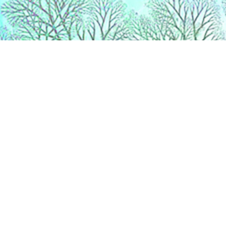
Liens
Accueil
Partenaires
Contact
Extranet
DS Connectic
Catégories
ADMINISTRATION / MAIRIE
AGRICULTURE
AIDE / SERVICE à la PERSONNE
AUTO / MOTO
IMMOBILIER
INDUSTRIE