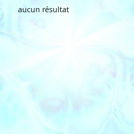
aucun résultat