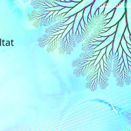
votre pub ici
ltat