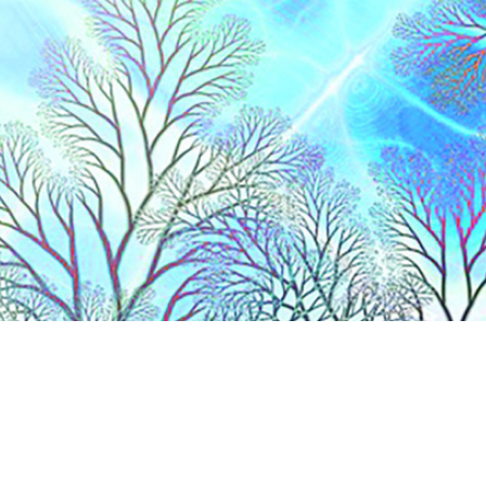
lles
en