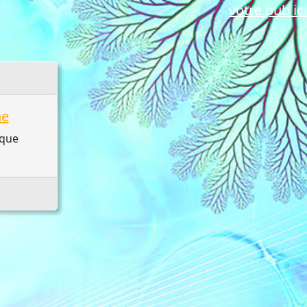
votre pub ici
ne
ique