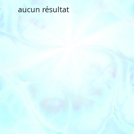
aucun résultat