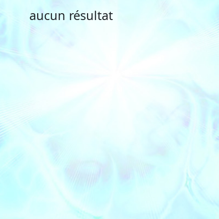
aucun résultat