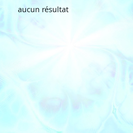
aucun résultat