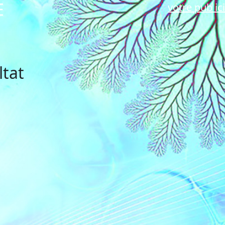
E
votre pub ici
ltat