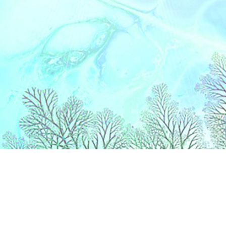
Catégories
Vi
COIFFURE / BARBIER
Bo