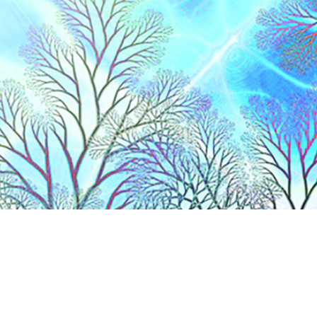
lles
nnée