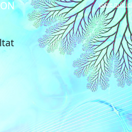
SON
votre pub ici
ltat