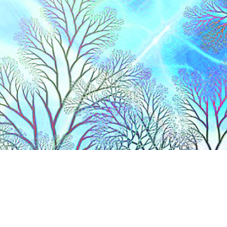
lles
gent-sur-Vernisson